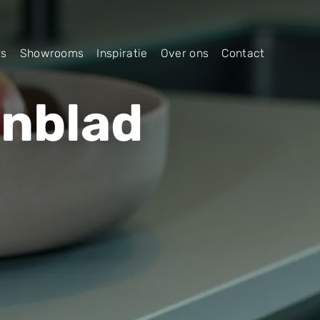
rs
Showrooms
Inspiratie
Over ons
Contact
enblad