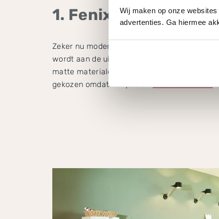
1. Fenix zorgt voor 
Wij maken op onze websites 
advertenties. Ga hiermee akk
Zeker nu moderne keukens volwaardig onderde
wordt aan de uitstraling van de keuken nog
matte materialen doen het goed in moderne 
gekozen omdat het past in
strakke keukens
.