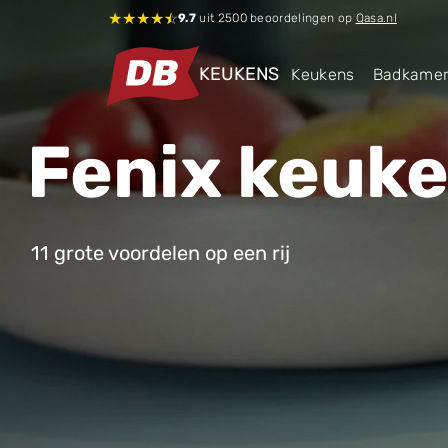
★
★
★
★
☆
9.7
uit 2500 beoordelingen op
Qasa.nl
KEUKENS
Keukens
Badkame
Fenix keuk
11 grote voordelen op een rij