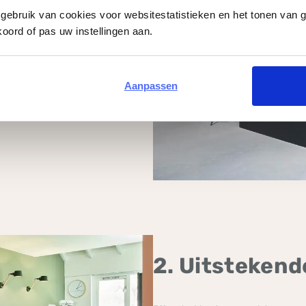
chique keuken
gebruik van cookies voor websitestatistieken en het tonen van 
oord of pas uw instellingen aan.
el van interieurs zijn,
 meer belang gehecht. Extreem
Aanpassen
woonsferen. Fenix wordt veel
2. Uitsteken