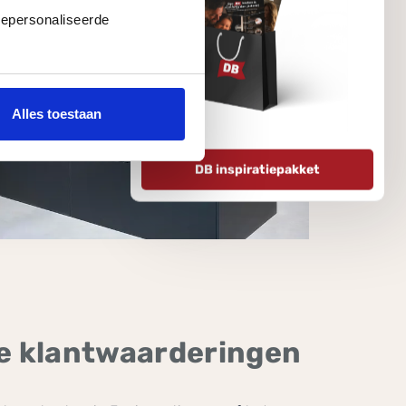
gepersonaliseerde
Alles toestaan
DB inspiratiepakket
de klantwaarderingen