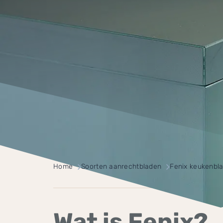
Home
Soorten aanrechtbladen
Fenix keukenbl
Wat is Fenix?