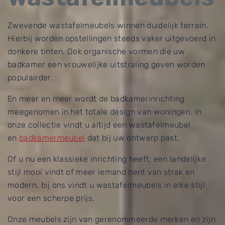
Zwevende wastafelmeubels winnen duidelijk terrein.
Hierbij worden opstellingen steeds vaker uitgevoerd in
donkere tinten. Ook organische vormen die uw
badkamer een vrouwelijke uitstraling geven worden
populairder.
En meer en meer wordt de badkamerinrichting
meegenomen in het totale design van woningen. In
onze collectie vindt u altijd een wastafelmeubel
en
badkamermeubel
dat bij uw ontwerp past.
Of u nu een klassieke inrichting heeft, een landelijke
stijl mooi vindt of meer iemand bent van strak en
modern, bij ons vindt u wastafelmeubels in elke stijl
voor een scherpe prijs.
Onze meubels zijn van gerenommeerde merken en zijn