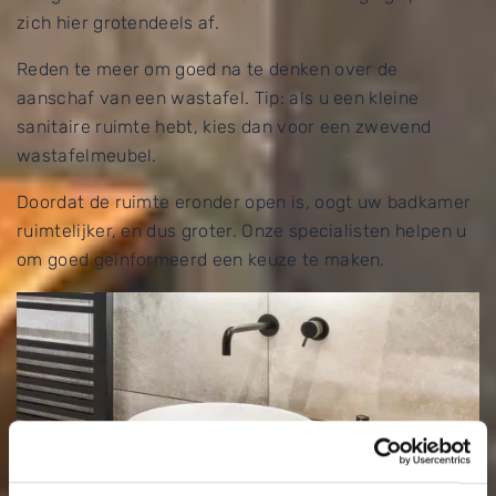
zich hier grotendeels af.
Reden te meer om goed na te denken over de
aanschaf van een wastafel. Tip: als u een kleine
sanitaire ruimte hebt, kies dan voor een zwevend
wastafelmeubel.
Doordat de ruimte eronder open is, oogt uw badkamer
ruimtelijker, en dus groter. Onze specialisten helpen u
om goed geïnformeerd een keuze te maken.