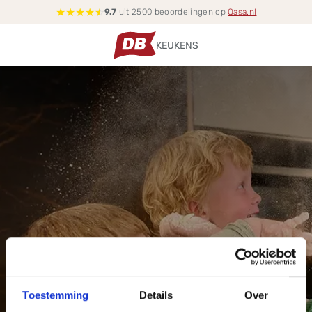
★
★
★
★
☆
9.7
uit 2500 beoordelingen op
Qasa.nl
KEUKENS
Toestemming
Details
Over