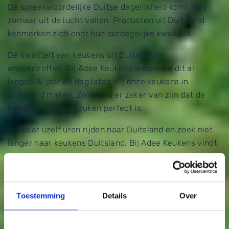
De spreekwoordelijke Duitse degelijkheid komt niet
zomaar uit de lucht vallen. Producten uit Duitsland
kenmerken zich door hun oerdegelijke kwaliteit.
De kwaliteit van keukens uit Duitsland is
onovertroffen. Bij Adee Keukens weten we dit al
langer. Al jaar en dag laten wij onze keukens in
Duitsland maken. Zo kunt u er zeker van zijn dat de
kwaliteit van uw keuken perfect is.
Bespaar uzelf uren rijden naar Duitsland en zoek niet
langer naar keukens Duitsland. Bij Adee Keukens vindt
u Duitse degelijkheid.
Toestemming
Details
Over