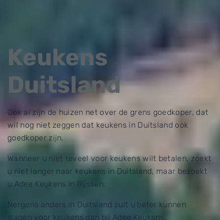
Keukens
Duitsland
Ook al zijn de huizen net over de grens goedkoper, dat
wil nog niet zeggen dat keukens in Duitsland ook
goedkoper zijn.
Wanneer u niet teveel voor keukens wilt betalen, zoekt
u niet langer naar keukens in Duitsland, maar bezoekt
u Adee Keukens in Rijssen.
Nergens anders in Duitsland zult u beter kunnen
slagen voor keukens dan bij Adee Keukens.