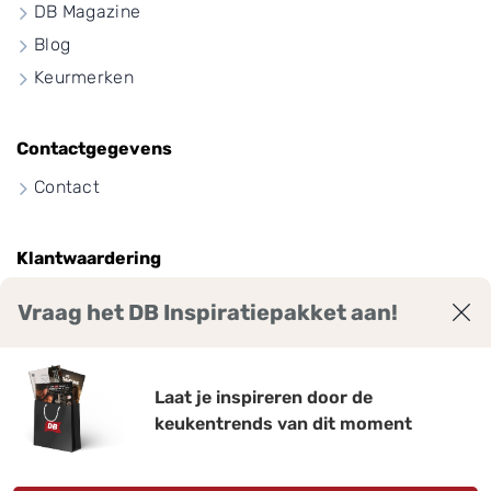
DB Magazine
Blog
Keurmerken
Contactgegevens
Contact
Klantwaardering
Vraag het DB Inspiratiepakket aan!
9
7
,
Laat je inspireren door de
keukentrends van dit moment
Bekijk ruim 2300 reviews voor DB Keukens.
Gemiddelde score: 9,7 van 10
Qasa.nl