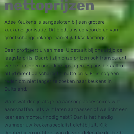
nettoprijzen
Adee Keukens is aangesloten bij een grotere
keukenorganisatie. Dit biedt ons de voordelen van
grootschalige inkoop, namelijk fikse kortingen.
Daar profiteert u van mee. U betaalt bij ons altijd de
laagste prijs. Daarbij zijn onze prijzen ook transparant,
we heffen geen onnodige opslagen. Bij ons betaalt u
altijd direct de scherpste, netto prijs. Er is nog een
reden om niet langer te zoeken naar keukens in
Duitsland.
Want wat doe je als je na aankoop accessoires wilt
aanschaffen, iets wilt laten aanpassen of wellicht een
keer een monteur nodig hebt? Dan is het handig
wanneer uw keukenspecialist dichtbij zit. Kijk
dichterbij en profiteer van de voordelen die dit biedt.