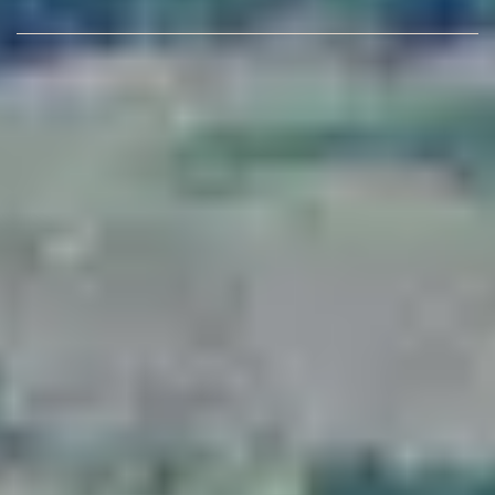
DB Adee Keukens
Openingstijden
Deze week
Volgende week
Zondag:
Gesloten
Maandag:
Gesloten
Dinsdag:
09:00 - 17:30
Woensdag:
09:00 - 17:30
Donderdag:
09:00 - 21:00
Vrijdag:
09:00 - 17:30