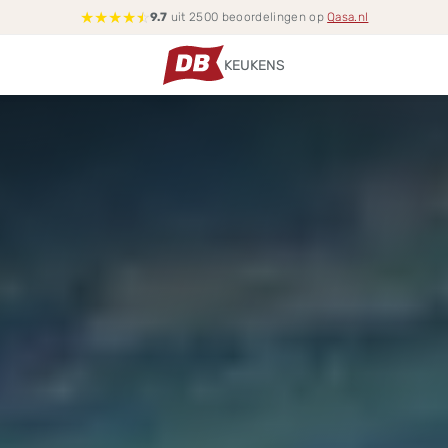
★
★
★
★
☆
9.7
uit 2500 beoordelingen op
Qasa.nl
KEUKENS