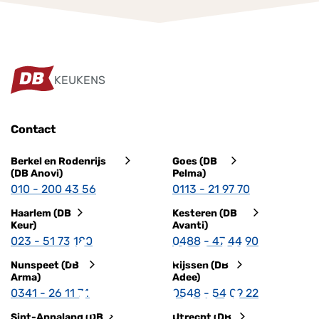
KEUKENS
Contact
Berkel en Rodenrijs
Goes (DB
(DB Anovi)
Pelma)
010 - 200 43 56
0113 - 21 97 70
Haarlem (DB
Kesteren (DB
Keur)
Avanti)
Keukens in
023 - 51 73 180
0488 - 47 44 90
Nunspeet (DB
Rijssen (DB
Arma)
Adee)
Duitsland
0341 - 26 11 74
0548 - 54 09 22
Sint-Annaland (DB
Utrecht (DB