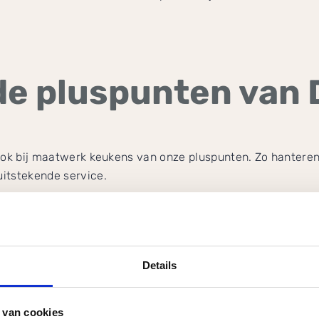
 de pluspunten van
 ook bij maatwerk keukens van onze pluspunten. Zo hanteren
itstekende service.
anten en werknemers. Zo begrijpt u de opvallend
hoge klan
Details
 van cookies