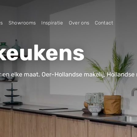
rs
Showrooms
Inspiratie
Over ons
Contact
 keukens
ur en elke maat. Oer-Hollandse makelij, Hollandse