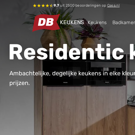
★
★
★
★
☆
9.7
uit 2500 beoordelingen op
Qasa.nl
KEUKENS
Keukens
Badkame
Residentic
Ambachtelijke, degelijke keukens in elke kle
prijzen.