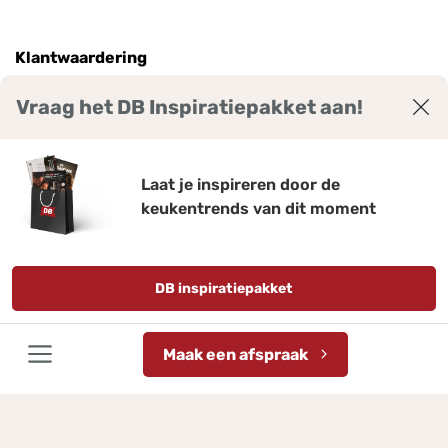
Klantwaardering
Vraag het DB Inspiratiepakket aan!
9
7
,
Laat je inspireren door de
keukentrends van dit moment
Bekijk ruim 2300 reviews voor DB Keukens.
Gemiddelde score: 9,7 van 10
Qasa.nl
DB inspiratiepakket
Disclaimer
Privacy policy
Actievoorwaarden
Maak een afspraak
Sitemap
Cookie settings