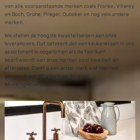
van alle vooraanstaande merken zoals Franke, Villeroy
en Boch, Grohe, Plieger, Quooker en nog vele andere
merken.
We stellen de hoogste kwaliteitseisen aan onze
leveranciers. Dat betekent dat een keukenkraan in ons
assortiment is opgenomen als de fabrikant
beantwoordt aan onze normen voor kwaliteit en
aftersales. Zoekt u een ander merk wat hier niet
genoemd wordt? Informeer bij onze
keukenspecialisten.