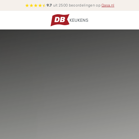
★
★
★
★
☆
9.7
uit 2500 beoordelingen op
Qasa.nl
KEUKENS