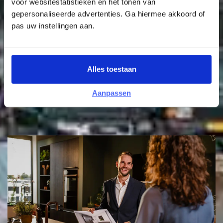
voor websitestatistieken en het tonen van
Bouwbedrijf Schrijver
gepersonaliseerde advertenties. Ga hiermee akkoord of
pas uw instellingen aan.
Bouwbedrijf Selekthuis
Aannemersbedrijf Van de Velde
Alles toestaan
Witte Raaf (Heijmans Bouw)
Aanpassen
Bouwbedrijf Van de Kolk
Uitgelicht