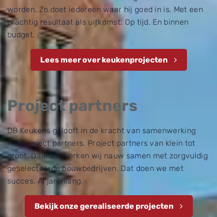
worden. Zo doet iedereen waar hij goed in is. Met een
prachtig resultaat als uitkomst. Op tijd. En binnen
budget.
Lees meer over keukenprojecten
Project partners
DB Keukens gelooft in de kracht van samenwerking
met project partners. Project partners van klein tot
groot. Daarom werken wij nauw samen met zorgvuldig
geselecteerde bouwbedrijven. Dat doen we met
succes. Al jarenlang.
Bekijk onze gerealiseerde projecten