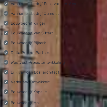
Aannemersbedrijf Fons van der Venne
Aannemersbedrijf Jumelet
Bouwbedrijf Krijger
Bouwbedrijf Van Sittert
Bouwbedrijf Bijkerk
Delta Project Partners
Westvest Projectontwikkeling
Erik van den Bos, architect
Nederland Ontwikkelt
Bouwbedrijf Kapelle
Bouwbedrijf Mol