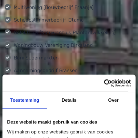
Multiwoning (Bouwbedrijf Fraanje)
Scheepstimmerbedrijf IJtama
Selekthuis (Nieuwenhuis Plantontwikkeling)
Woningbouw Vereniging Dirksland
Boni Supermarkten
Aannemingsbedrijf Brasser
Aannemingsbedrijf Fraanje
Aria Goes
Toestemming
Details
Over
Bouwbedrijf De Haze
Janse Bouw
Deze website maakt gebruik van cookies
Wij maken op onze websites gebruik van cookies
Bouwbedrijf De Koster