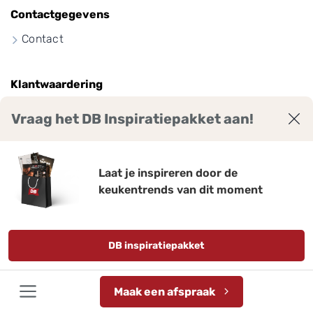
Contactgegevens
Contact
Klantwaardering
Vraag het DB Inspiratiepakket aan!
9
7
,
Laat je inspireren door de
keukentrends van dit moment
Bekijk ruim 2300 reviews voor DB Keukens.
Gemiddelde score: 9,7 van 10
Qasa.nl
DB inspiratiepakket
Disclaimer
Privacy policy
Actievoorwaarden
Maak een afspraak
Sitemap