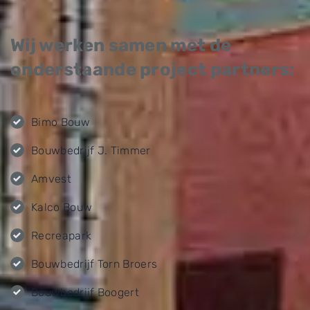
Wij werken samen met de
onderstaande project partners:
Bimo Bouw
Bouwbedrijf J. Timmer
Amvest
Kalco Bouw
Recreapark
Bouwbedrijf Torn Broers
Bouwbedrijf Boogert