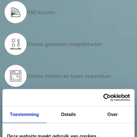
1001 kleuren
Diverse greeploos mogelijkheden
Diverse merken en typen apparatuur
Verschillende soorten en kleuren
aanrechtblad
Toestemming
Details
Over
Deze website maakt gebruik van cookies
Opstelling aan te passen naar elke