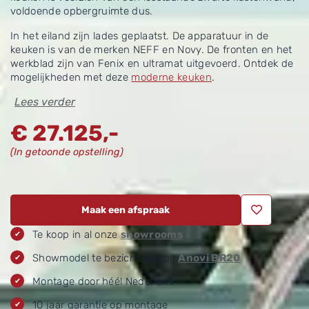
voldoende opbergruimte dus.
In het eiland zijn lades geplaatst. De apparatuur in de
keuken is van de merken NEFF en Novy. De fronten en het
werkblad zijn van Fenix en ultramat uitgevoerd. Ontdek de
mogelijkheden met deze
moderne keuken
.
Lees verder
€
27.125,-
(In getoonde opstelling)
Maak een afspraak
Te koop in al onze
showrooms
Showmodel te bezichtigen bij
Anovi BR20
Montage door héél Nederland
10 jaar garantie op montage