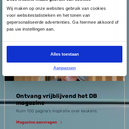
maatvoering
Wij maken op onze websites gebruik van cookies
voor websitestatistieken en het tonen van
gepersonaliseerde advertenties. Ga hiermee akkoord of
Uitgelicht
pas uw instellingen aan.
Alles toestaan
Aanpassen
Ontvang vrijblijvend het DB
magazine
Ruim 100 pagina's inspiratie over keukens.
Magazine aanvragen