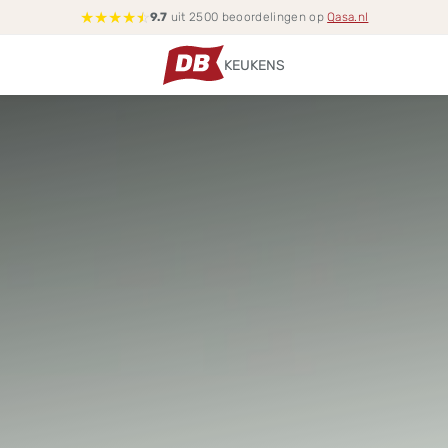
★
★
★
★
☆
9.7
uit 2500 beoordelingen op
Qasa.nl
KEUKENS