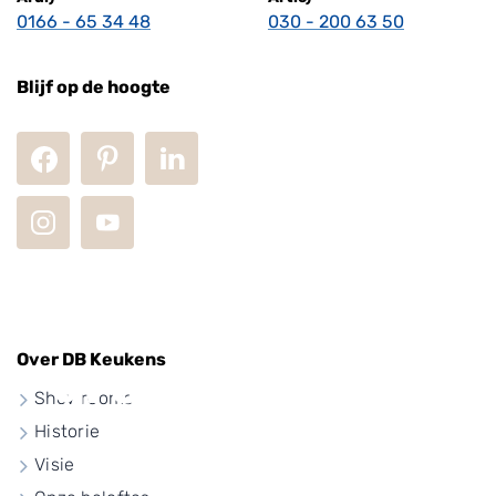
0166 - 65 34 48
030 - 200 63 50
Blijf op de hoogte
Moderne
Over DB Keukens
groene keuken
Showrooms
Historie
Visie