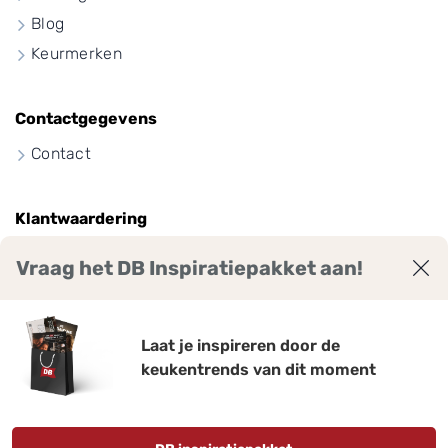
Blog
Keurmerken
Contactgegevens
Contact
Klantwaardering
Vraag het DB Inspiratiepakket aan!
9
7
,
Laat je inspireren door de
keukentrends van dit moment
Bekijk ruim 2300 reviews voor DB Keukens.
Gemiddelde score: 9,7 van 10
Qasa.nl