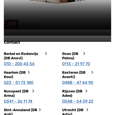
KEUKENS
Contact
Berkel en Rodenrijs
Goes (DB
(DB Anovi)
Pelma)
010 - 200 43 56
0113 - 21 97 70
Haarlem (DB
Kesteren (DB
Keur)
Avanti)
023 - 51 73 180
0488 - 47 44 90
Nunspeet (DB
Rijssen (DB
Arma)
Adee)
0341 - 26 11 74
0548 - 54 09 22
Sint-Annaland (DB
Utrecht (DB
Ardi)
Artic)