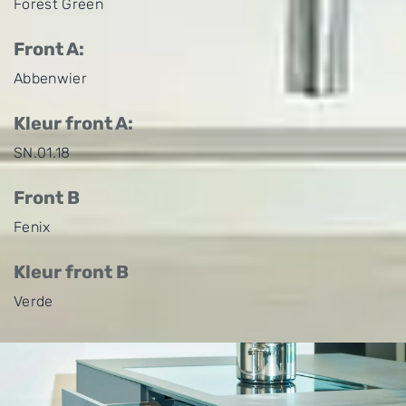
Forest Green
Front A:
Abbenwier
Kleur front A:
SN.01.18
Front B
Fenix
Kleur front B
Verde