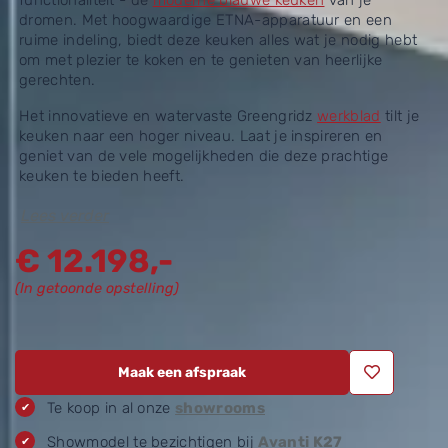
functionaliteit - de
moderne blauwe keuken
van je
dromen. Met hoogwaardige ETNA-apparatuur en een
ruime indeling, biedt deze keuken alles wat je nodig hebt
om met plezier te koken en te genieten van heerlijke
gerechten.
Het innovatieve en watervaste Greengridz
werkblad
tilt je
keuken naar een hoger niveau. Laat je inspireren en
geniet van de vele mogelijkheden die deze prachtige
keuken te bieden heeft.
Lees verder
€
12.198,-
(In getoonde opstelling)
Maak een afspraak
Te koop in al onze
showrooms
Showmodel te bezichtigen bij
Avanti K27