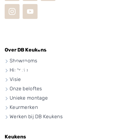
Moderne
Over DB Keukens
Showrooms
blauwe keuken
Historie
Visie
Onze beloftes
Unieke montage
Keurmerken
Werken bij DB Keukens
Keukens