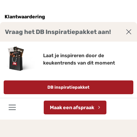
Klantwaardering
Vraag het DB Inspiratiepakket aan!
9
7
,
Laat je inspireren door de
keukentrends van dit moment
Bekijk ruim 2300 reviews voor DB Keukens.
Gemiddelde score: 9,7 van 10
Qasa.nl
DB inspiratiepakket
Disclaimer
Privacy policy
Actievoorwaarden
Maak een afspraak
Sitemap
Cookie settings