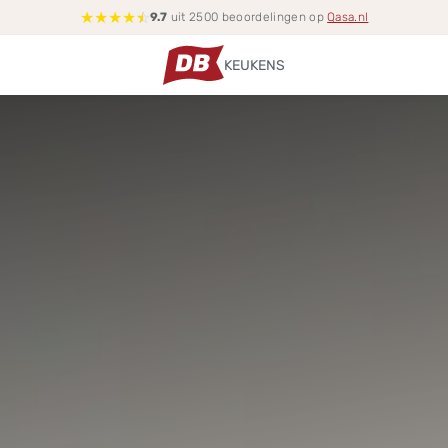
★
★
★
★
☆
9.7
uit 2500 beoordelingen op
Qasa.nl
KEUKENS