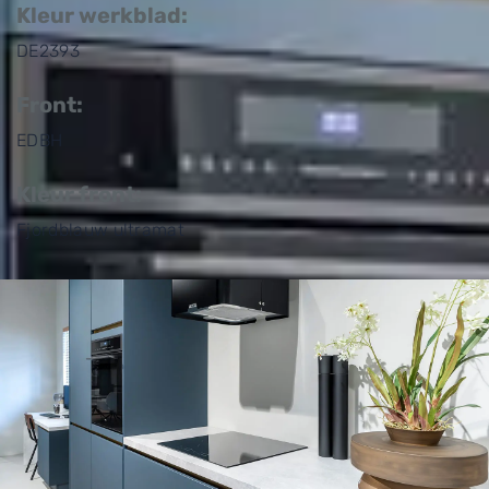
Kleur werkblad:
DE2393
Front:
EDBH
Kleur front:
Fjordblauw ultramat