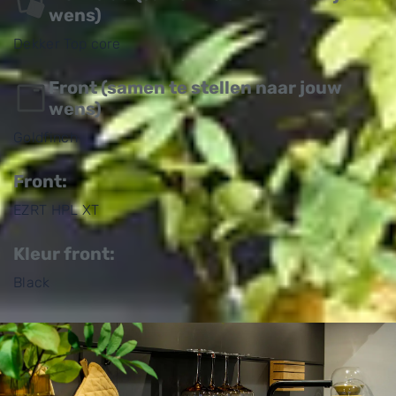
wens)
Dekker Top core
Front (samen te stellen naar jouw
wens)
Goldfinch
Front:
EZRT HPL XT
Kleur front:
Black