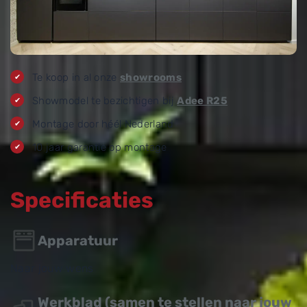
Te koop in al onze
showrooms
Showmodel te bezichtigen bij
Adee R25
Montage door héél Nederland
10 jaar garantie op montage
Specificaties
Apparatuur
Naar jouw wens
Werkblad (samen te stellen naar jouw