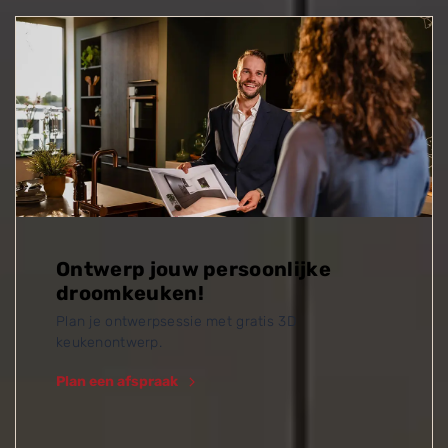
Ontwerp jouw persoonlijke
droomkeuken!
Plan je ontwerpsessie met gratis 3D
keukenontwerp.
Plan een afspraak