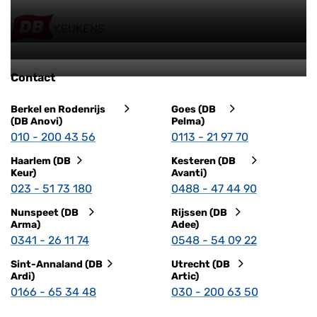
KEUKENS
Contact
Berkel en Rodenrijs
Goes (DB
(DB Anovi)
Pelma)
010 - 200 43 56
0113 - 21 97 70
Haarlem (DB
Kesteren (DB
Keur)
Avanti)
023 - 51 73 180
0488 - 47 44 90
Nunspeet (DB
Rijssen (DB
Arma)
Adee)
0341 - 26 11 74
0548 - 54 09 22
Sint-Annaland (DB
Utrecht (DB
Ardi)
Artic)
0166 - 65 34 48
030 - 200 63 50