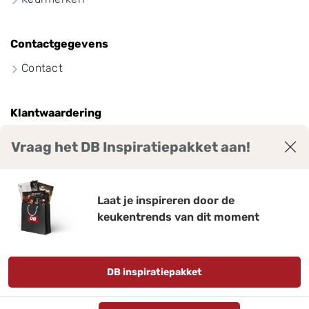
Contactgegevens
Contact
Klantwaardering
Vraag het DB Inspiratiepakket aan!
9
7
,
Laat je inspireren door de
keukentrends van dit moment
Bekijk ruim 2300 reviews voor DB Keukens.
Gemiddelde score: 9,7 van 10
Qasa.nl
DB inspiratiepakket
Disclaimer
Privacy policy