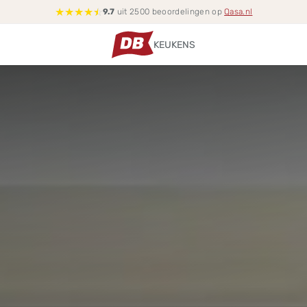
★
★
★
★
☆
9.7
uit 2500 beoordelingen op
Qasa.nl
KEUKENS