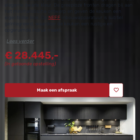
elegante zwarte kleur. De greeploze fronten dragen bij aan
het minimalistische ontwerp en geven de keuken een
eigentijdse look. De
NEFF
inbouwapparatuur is subtiel
geïntegreerd, waardoor de keuken een rustige en
opgeruimde indruk maakt.
Lees verder
€
28.445,-
(In getoonde opstelling)
Maak een afspraak