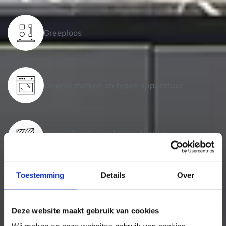
Greeploos
Diverse merken en typen apparatuur
Verschillende soorten en kleuren
aanrechtblad
Toestemming
Details
Over
Opstelling aan te passen naar elke
maatvoering
Deze website maakt gebruik van cookies