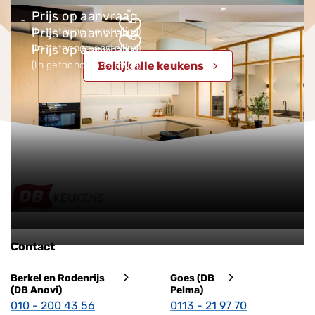
Prijs op aanvraag
(In getoonde opstelling)
Prijs op aanvraag
(In getoonde opstelling)
Prijs op aanvraag
(In getoonde opstelling)
Bekijk alle keukens
KEUKENS
Contact
Berkel en Rodenrijs
Goes (DB
(DB Anovi)
Pelma)
010 - 200 43 56
0113 - 21 97 70