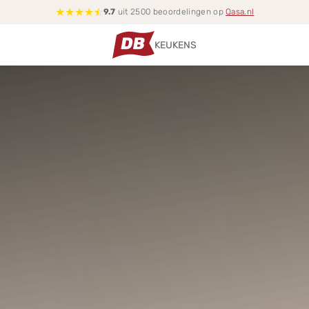
★
★
★
★
☆
9.7
uit 2500 beoordelingen op
Qasa.nl
KEUKENS