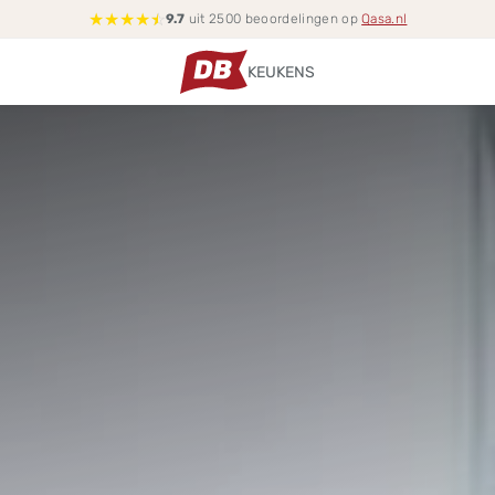
★
★
★
★
☆
9.7
uit 2500 beoordelingen op
Qasa.nl
KEUKENS