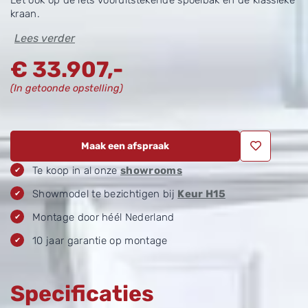
Let ook op de iets vooruitstekende spoelbak en de klassieke
kraan.
Lees verder
€
33.907,-
(In getoonde opstelling)
Maak een afspraak
Te koop in al onze
showrooms
Showmodel te bezichtigen bij
Keur H15
Montage door héél Nederland
10 jaar garantie op montage
Specificaties