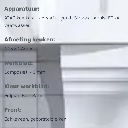
Apparatuur:
ATAG koelkast, Novy afzuigunit, Stoves fornuis, ETNA
vaatwasser
Afmeting keuken:
445 × 273 cm
Werkblad:
Composiet, 40 mm
Kleur werkblad:
Belgian Blue Satin
Front:
Bakkeveen, geborsteld eiken