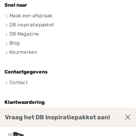
Snel naar
Maak een afspraak
DB inspiratiepakket
DB Magazine
Blog
Keurmerken
Contactgegevens
Contact
Klantwaardering
Vraag het DB Inspiratiepakket aan!
9
7
,