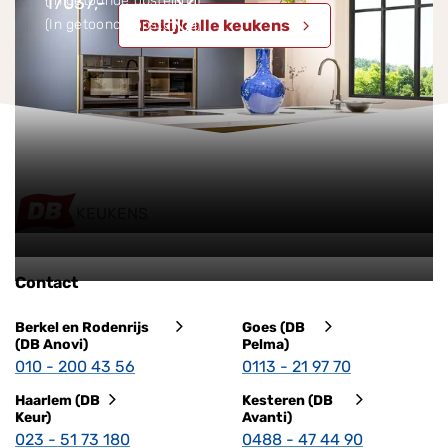
(In getoonde opstelling)
17037,-
(In getoonde opstelling)
Bekijk alle keukens
KEUKENS
Contact
Berkel en Rodenrijs
Goes (DB
(DB Anovi)
Pelma)
010 - 200 43 56
0113 - 21 97 70
Haarlem (DB
Kesteren (DB
Keur)
Avanti)
023 - 51 73 180
0488 - 47 44 90