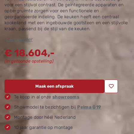
voor een stijlvol contrast. De geïntegreerde apparaten en
opbergruimte zorgen voor een functionele en
georganiseerde indeling. De keuken heeft een centraal
kookeiland met een ingebouwde gootsteen en een stijlvolle
kraan, passend bij de stijl van de keuken.
Lees verder
€
18.604,-
(In getoonde opstelling)
Maak een afspraak
Te koop in al onze
showrooms
Showmodel te bezichtigen bij
Pelma G19
Montage door héél Nederland
10 jaar garantie op montage