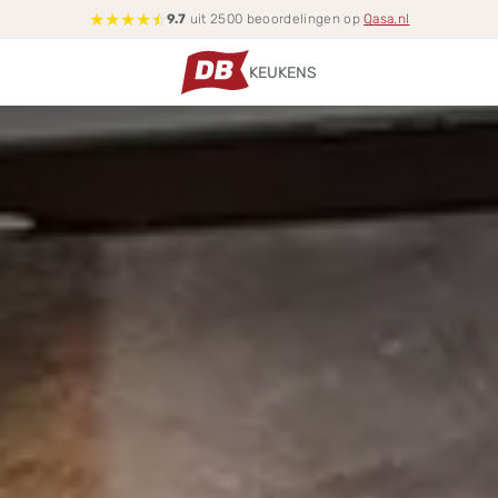
★
★
★
★
☆
9.7
uit 2500 beoordelingen op
Qasa.nl
KEUKENS