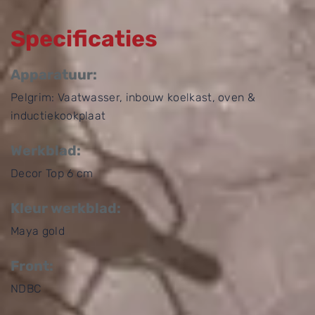
Specificaties
Apparatuur:
Pelgrim: Vaatwasser, inbouw koelkast, oven &
inductiekookplaat
Werkblad:
Decor Top 6 cm
Kleur werkblad:
Maya gold
Front:
NDBC