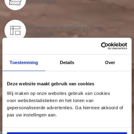
aanrechtblad
Opstelling aan te passen naar elke
maatvoering
Uitgelicht
Toestemming
Details
Over
Deze website maakt gebruik van cookies
Wij maken op onze websites gebruik van cookies
voor websitestatistieken en het tonen van
gepersonaliseerde advertenties. Ga hiermee akkoord of
pas uw instellingen aan.
Ontvang vrijblijvend het DB