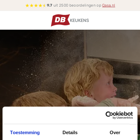
★
★
★
★
☆
9.7
uit 2500 beoordelingen op
Qasa.nl
KEUKENS
Toestemming
Details
Over