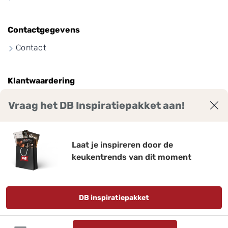
Contactgegevens
Contact
Klantwaardering
Vraag het DB Inspiratiepakket aan!
9
7
,
Laat je inspireren door de
keukentrends van dit moment
Bekijk ruim 2300 reviews voor DB Keukens.
Gemiddelde score: 9,7 van 10
Qasa.nl
DB inspiratiepakket
Disclaimer
Privacy policy
Actievoorwaarden