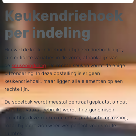
Keukendriehoek
per indeling
Hoewel de keukendriehoek altijd een driehoek blijft,
zijn er lichte variaties in de vorm, afhankelijk van
de
keukenindeling
. De rechte keuken vormt de enige
uitzondering. In deze opstelling is er geen
keukendriehoek, maar liggen alle elementen op een
rechte lijn.
De spoelbak wordt meestal centraal geplaatst omdat
deze het vaakst gebruikt wordt. In ergonomisch
opzicht is deze keuken de minst praktische oplossing,
maar hij leent zich weer wel perfect voor smalle
ruimtes.