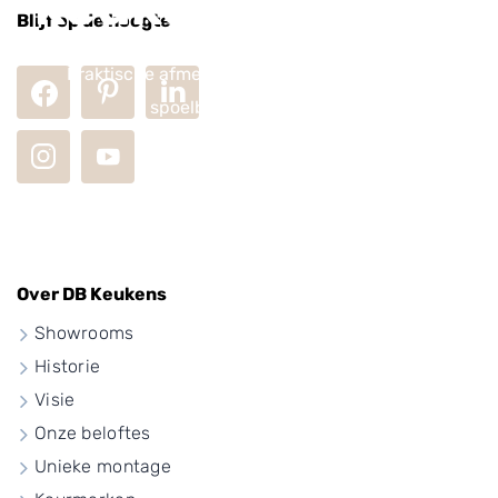
keukendriehoek
Blijf op de hoogte
Praktische afmetingen van de kookplaat, de
spoelbak en de koelkast
Over DB Keukens
Showrooms
Historie
Visie
Onze beloftes
Unieke montage