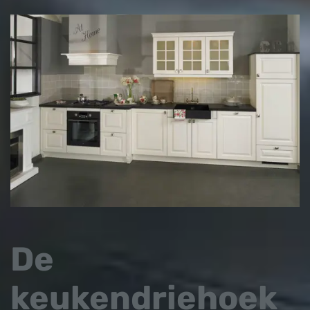
De
keukendriehoek