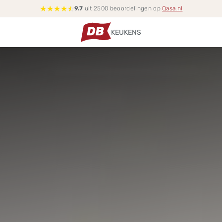
★
★
★
★
☆
9.7
uit 2500 beoordelingen op
Qasa.nl
KEUKENS