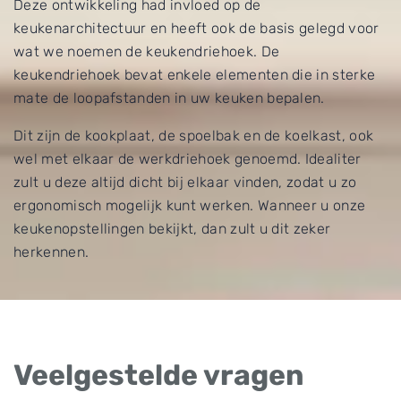
Deze ontwikkeling had invloed op de
keukenarchitectuur en heeft ook de basis gelegd voor
wat we noemen de keukendriehoek. De
keukendriehoek bevat enkele elementen die in sterke
mate de loopafstanden in uw keuken bepalen.
Dit zijn de kookplaat, de spoelbak en de koelkast, ook
wel met elkaar de werkdriehoek genoemd. Idealiter
zult u deze altijd dicht bij elkaar vinden, zodat u zo
ergonomisch mogelijk kunt werken. Wanneer u onze
keukenopstellingen bekijkt, dan zult u dit zeker
herkennen.
Veelgestelde vragen