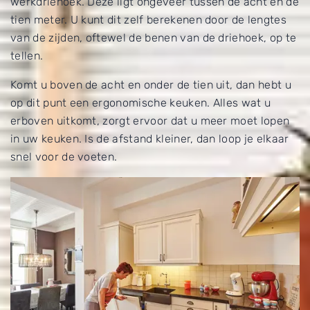
keukens
met grote vlakken waar brede
werkdriehoek. Deze ligt ongeveer tussen de acht en de
keukenshowrooms.
voor een inbouwkoffiemachine? Wilt u een rek
kasten en lades achter schuilgaan?
tien meter. U kunt dit zelf berekenen door de lengtes
met keukengereedschap onder de
Houdt u van
klassiek
,
landelijk
, dan
van de zijden, oftewel de benen van de driehoek, op te
bovenkastjes ophangen?
kiest u eerder voor traditionele onder-
tellen.
en bovenkasten.
Komt u boven de acht en onder de tien uit, dan hebt u
Wilt u elke plank van uw hangkast kunnen
Het doel van de keukenkast: is het
op dit punt een ergonomische keuken. Alles wat u
bereiken of pakt u een krukje voor de bovenste
voor pannen of wilt u een hoge, smalle
erboven uitkomt, zorgt ervoor dat u meer moet lopen
planken? Dit maakt uit voor de hoogte
apothekerskast voor kleine
in uw keuken. Is de afstand kleiner, dan loop je elkaar
onderkant bovenkastjes.
keukenbenodigdheden?
snel voor de voeten.