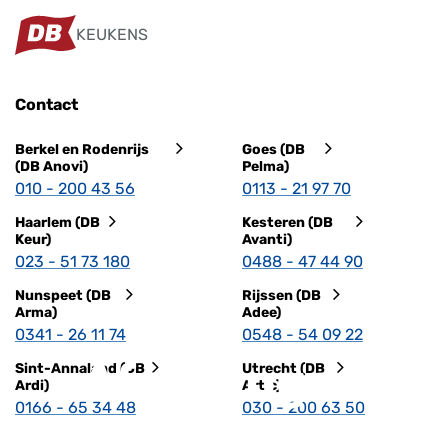
KEUKENS
Contact
Berkel en Rodenrijs
Goes (DB
(DB Anovi)
Pelma)
010 - 200 43 56
0113 - 21 97 70
Haarlem (DB
Kesteren (DB
Keur)
Avanti)
023 - 51 73 180
0488 - 47 44 90
Nunspeet (DB
Rijssen (DB
Arma)
Adee)
0341 - 26 11 74
0548 - 54 09 22
Afmetingen
Sint-Annaland (DB
Utrecht (DB
Ardi)
Artic)
0166 - 65 34 48
030 - 200 63 50