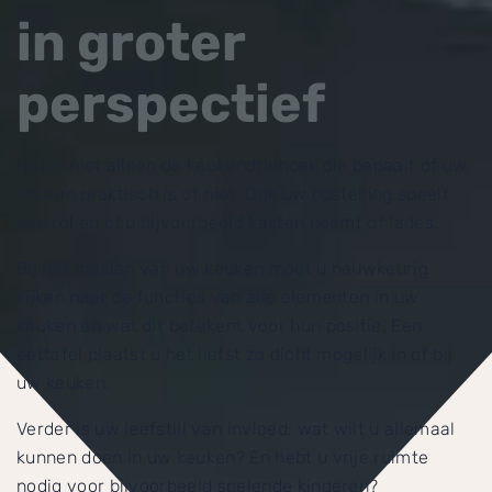
in groter
perspectief
Het is niet alleen de keukendriehoek die bepaalt of uw
keuken praktisch is of niet. Ook uw opstelling speelt
een rol en of u bijvoorbeeld kasten neemt of lades.
Bij het indelen van uw keuken moet u nauwkeurig
kijken naar de functies van alle elementen in uw
keuken en wat dit betekent voor hun positie. Een
eettafel plaatst u het liefst zo dicht mogelijk in of bij
uw keuken.
Verder is uw leefstijl van invloed: wat wilt u allemaal
kunnen doen in uw keuken? En hebt u vrije ruimte
nodig voor bijvoorbeeld spelende kinderen?