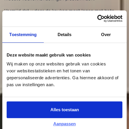
Vermijd dat u door de keuken moet lopen met hete
potten en pannen om bijvoorbeeld pasta af te gieten.
Houd maximaal twee meter aan voor dit deel van uw
keuken en u bent verzekerd van praktisch gemak!
Toestemming
Details
Over
Deze website maakt gebruik van cookies
Wij maken op onze websites gebruik van cookies
voor websitestatistieken en het tonen van
gepersonaliseerde advertenties. Ga hiermee akkoord of
pas uw instellingen aan.
Alles toestaan
Aanpassen